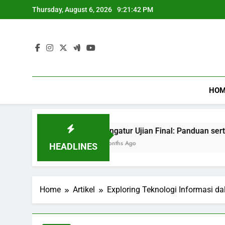
Skip
Thursday, August 6, 2026
9:21:43 PM
to
content
HOM
 Industri.
Mengatur Ujian Final: Panduan serta Strategi
3 Months Ago
HEADLINES
Home
Artikel
Exploring Teknologi Informasi 