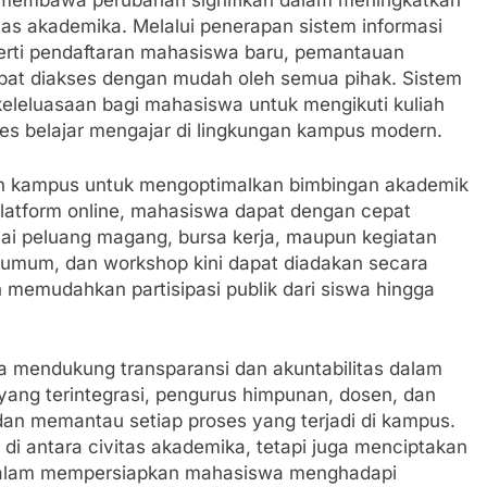
ah membawa perubahan signifikan dalam meningkatkan
tas akademika. Melalui penerapan sistem informasi
perti pendaftaran mahasiswa baru, pemantauan
pat diakses dengan mudah oleh semua pihak. Sistem
keleluasaan bagi mahasiswa untuk mengikuti kuliah
s belajar mengajar di lingkungan kampus modern.
kan kampus untuk mengoptimalkan bimbingan akademik
 platform online, mahasiswa dapat dengan cepat
i peluang magang, bursa kerja, maupun kegiatan
h umum, dan workshop kini dapat diadakan secara
 memudahkan partisipasi publik dari siswa hingga
juga mendukung transparansi dan akuntabilitas dalam
 yang terintegrasi, pengurus himpunan, dosen, dan
dan memantau setiap proses yang terjadi di kampus.
i antara civitas akademika, tetapi juga menciptakan
f dalam mempersiapkan mahasiswa menghadapi