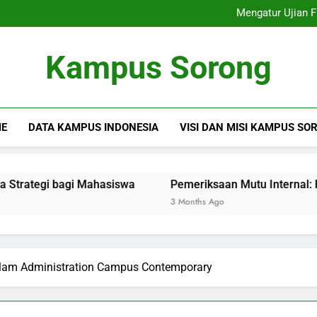
Inovasi di Ka
Mengatur Ujian F
Pemeriksaan Mutu Intern
Ruang Sidang Modern:
Inovasi di Ka
Kampus Sorong
Mengatur Ujian F
Pemeriksaan Mutu Intern
Ruang Sidang Modern:
E
DATA KAMPUS INDONESIA
VISI DAN MISI KAMPUS SO
 bagi Mahasiswa
Pemeriksaan Mutu Internal: Rahasia K
3 Months Ago
dalam Administration Campus Contemporary